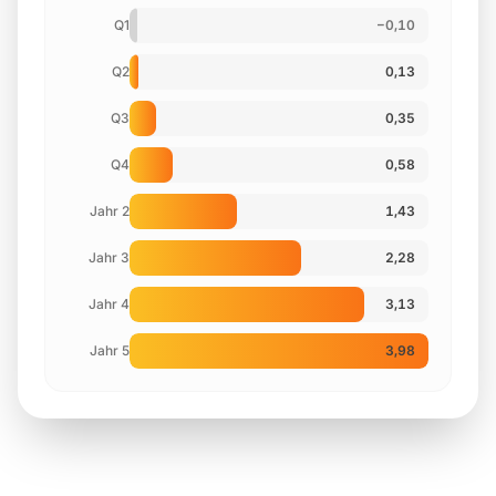
Q1
−0,10
Q2
0,13
Q3
0,35
Q4
0,58
Jahr 2
1,43
Jahr 3
2,28
Jahr 4
3,13
Jahr 5
3,98