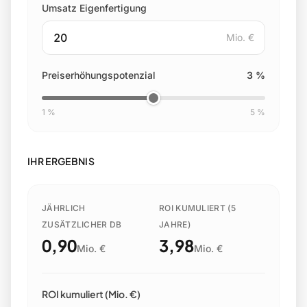
Umsatz Eigenfertigung
Mio. €
Preiserhöhungspotenzial
3 %
1 %
5 %
IHR ERGEBNIS
JÄHRLICH
ROI KUMULIERT (5
ZUSÄTZLICHER DB
JAHRE)
0,90
3,98
Mio. €
Mio. €
ROI kumuliert (Mio. €)