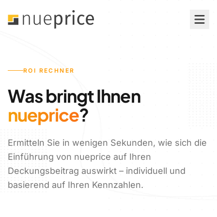
Funktionen
ROI RECHNER
Preismanagement
Was bringt Ihnen
Simulation & Optimierung
nueprice
?
Preisanalyse & Reporting
Ermitteln Sie in wenigen Sekunden, wie sich die
Revisionssichere Prozesse
Einführung von nueprice auf Ihren
Deckungsbeitrag auswirkt – individuell und
KI-gestützte Preisgestaltung
basierend auf Ihren Kennzahlen.
Systemintegration