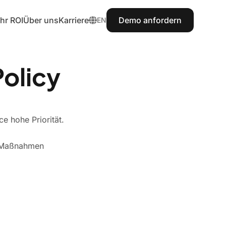
Ihr ROI
Über uns
Karriere
Demo anfordern
EN
& Optimierung
n simulieren und
Policy
leichen.
chere
e hohe Priorität.
er-Augen-Prinzip
ept.
e Maßnahmen
ration
dung an ERP und
.