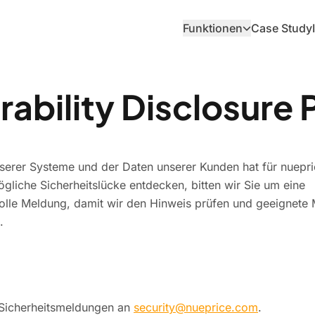
Funktionen
Case Study
Preismanagement
Simulation 
Mark-Up, Family-Pricing und
Preisänderunge
rability Disclosure 
wettbewerbsorientierte Ansätze.
Szenarien verg
Preisanalyse & Reporting
Revisionssi
Prozesse
Dashboards, Reporting und
nserer Systeme und der Daten unserer Kunden hat für nuepric
Datenqualität.
Audit-Trail, Vi
und Rollenkonz
gliche Sicherheitslücke entdecken, bitten wir Sie um eine
olle Meldung, damit wir den Hinweis prüfen und geeignet
KI-gestützte
Systeminteg
.
Preisgestaltung
Nahtlose Anbin
Shop-Systeme
Automatisierte
Preisentscheidungen und
Datenanalyse.
 Sicherheitsmeldungen an
security@nueprice.com
.