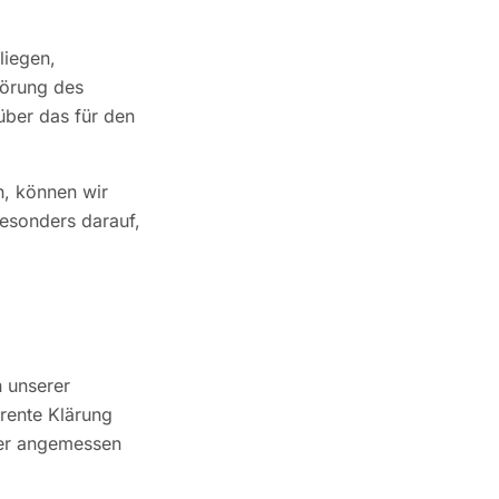
liegen,
törung des
über das für den
n, können wir
besonders darauf,
h unserer
rente Klärung
der angemessen