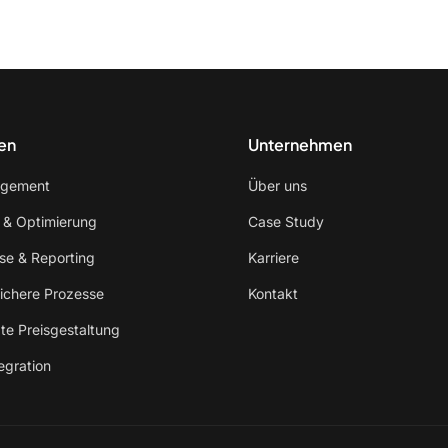
en
Unternehmen
agement
Über uns
n & Optimierung
Case Study
se & Reporting
Karriere
sichere Prozesse
Kontakt
te Preisgestaltung
egration