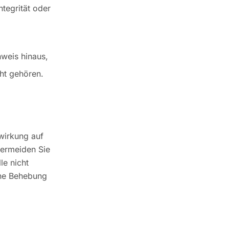
ntegrität oder
weis hinaus,
cht gehören.
swirkung auf
vermeiden Sie
le nicht
ene Behebung