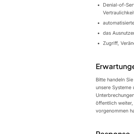
Denial-of-Serv
Vertraulichke
automatisiert
das Ausnutzen
Zugriff, Verä
Erwartunge
Bitte handeln Si
unsere Systeme u
Unterbrechungen 
öffentlich weite
vorgenommen h
Response-