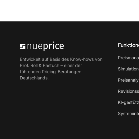
Funktion
Preisman
Entwickelt auf Basis des Know-hows von
Prof. Roll & Pastuch – einer der
Simulatio
führenden Pricing-Beratungen
Deutschlands.
Preisanaly
Revisions
KI-gestütz
Systemint